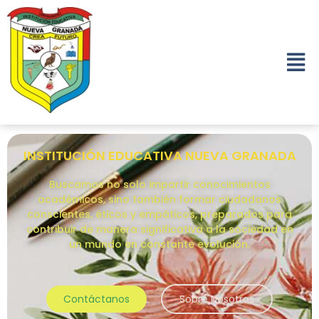
INSTITUCIÓN EDUCATIVA NUEVA GRANADA
Buscamos no solo impartir conocimientos
académicos, sino también formar ciudadanos
conscientes, éticos y empáticos, preparados para
contribuir de manera significativa a la sociedad en
un mundo en constante evolución.
Contáctanos
Sobre Nosotros